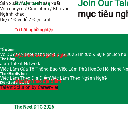
Join Our Ta
Sản xuất / Vận hành sản xuất
Về DUYTAN Group
Vận chuyển / Giao nhận / Kho vận
mục tiêu ng
Ngành khác
Điện / Điện tử / Điện lạnh
Cơ hội nghề nghiệp
Tổng Quan
Về DUYTAN Group
The Next DTG 2026
Tin tức & Sự kiện
Liên hệ
Việc làm theo ngành nghề
Tính Năng
Join Talent Network
Việc Làm Của Tôi
Thông Báo Việc Làm Phù Hợp
Cơ Hội Nghề Ng
Tìm kiếm việc làm
Việc Làm Theo Địa Điểm
Việc Làm Theo Ngành Nghề
Việc làm theo địa điểm
Kết nối với chúng tôi
Talent
Solution
by
CareerViet
The Next DTG 2026