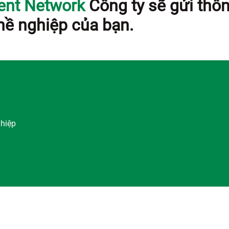
lent Network
Công ty sẽ gửi thôn
hề nghiệp của bạn.
hiệp